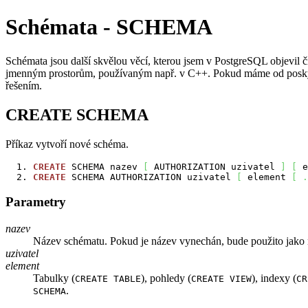
Schémata - SCHEMA
Schémata jsou další skvělou věcí, kterou jsem v PostgreSQL objevil č
jmenným prostorům, používaným např. v C++. Pokud máme od poskytova
řešením.
CREATE SCHEMA
Příkaz vytvoří nové schéma.
CREATE
 SCHEMA nazev 
[
 AUTHORIZATION uzivatel 
]
[
 e
CREATE
 SCHEMA AUTHORIZATION uzivatel 
[
 element 
[
.
Parametry
nazev
Název schématu. Pokud je název vynechán, bude použito jako n
uzivatel
element
Tabulky (
), pohledy (
), indexy (
CREATE TABLE
CREATE VIEW
CR
.
SCHEMA