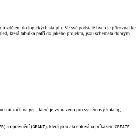
 rozdělení do logických skupin. Ve své podstatě bych je přirovnal ke
ed, která tabulka patří do jakého projektu, jsou schemata dobrým
nesmí začít na
, které je vyhrazeno pro systémový katalog.
pg_
) a oprávnění (
), která jsou akceptována příkazem
ER
GRANT
CREATE