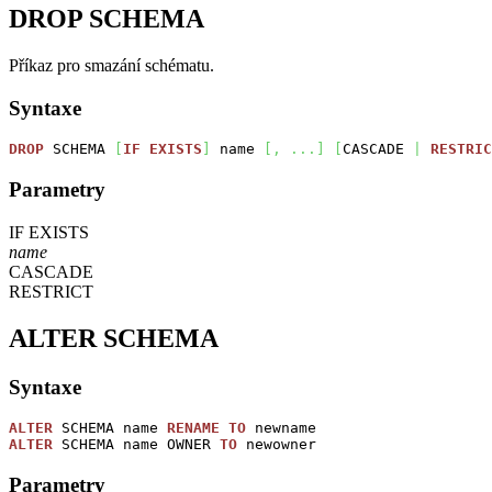
DROP SCHEMA
Příkaz pro smazání schématu.
Syntaxe
DROP
SCHEMA
[
IF
EXISTS
]
name
[
,
...
]
[
CASCADE
|
RESTRIC
Parametry
IF EXISTS
name
CASCADE
RESTRICT
ALTER SCHEMA
Syntaxe
ALTER
SCHEMA name
RENAME
TO
newname
ALTER
SCHEMA name OWNER
TO
newowner
Parametry