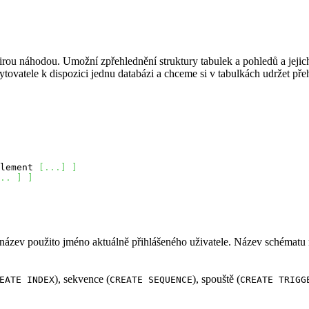
irou náhodou. Umožní zpřehlednění struktury tabulek a pohledů a jejich
tele k dispozici jednu databázi a chceme si v tabulkách udržet přehl
lement 
[
...
]
]
..
]
]
ázev použito jméno aktuálně přihlášeného uživatele. Název schématu 
), sekvence (
), spouště (
EATE INDEX
CREATE SEQUENCE
CREATE TRIGG