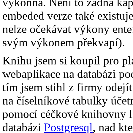
výkonná. Není to žádná kap
embeded verze také existuje
nelze očekávat výkony ente
svým výkonem překvapí).
Knihu jsem si koupil pro p
webaplikace na databázi po
tím jsem stihl z firmy ode
na číselníkové tabulky účetn
pomocí céčkové knihovny
databázi
Postgresql
, nad kt