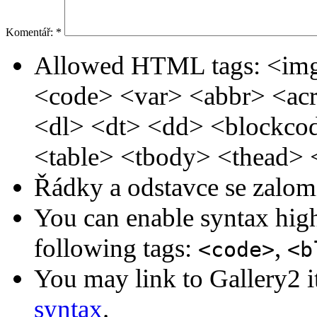
Komentář:
*
Allowed HTML tags: <img
<code> <var> <abbr> <ac
<dl> <dt> <dd> <blockc
<table> <tbody> <thead> 
Řádky a odstavce se zalom
You can enable syntax high
following tags:
,
<code>
<b
You may link to Gallery2 i
syntax
.