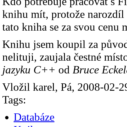
Kdo potřebuje pracovat s Fi
knihu mít, protože narozdí
tato kniha se za svou cenu
Knihu jsem koupil za původ
nelituji, zaujala čestné mís
jazyku C++
od
Bruce Eckel
Vložil karel, Pá, 2008-02-2
Tags:
Databáze