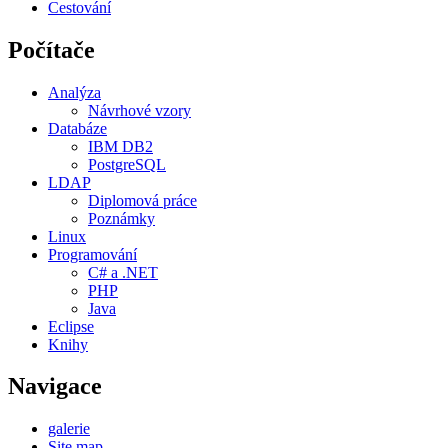
Cestování
Počítače
Analýza
Návrhové vzory
Databáze
IBM DB2
PostgreSQL
LDAP
Diplomová práce
Poznámky
Linux
Programování
C# a .NET
PHP
Java
Eclipse
Knihy
Navigace
galerie
Site map