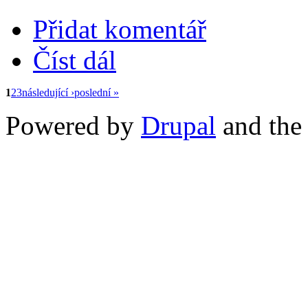
Přidat komentář
Číst dál
1
2
3
následující ›
poslední »
Powered by
Drupal
and th