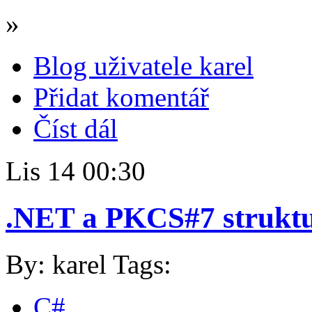
»
Blog uživatele karel
Přidat komentář
Číst dál
Lis
14
00:30
.NET a PKCS#7 strukt
By: karel
Tags:
C#