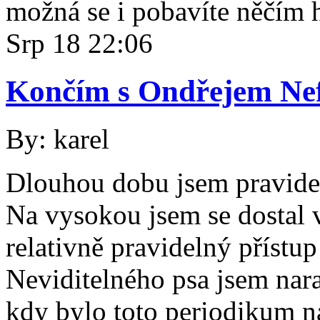
možná se i pobavíte něčím
Srp
18
22:06
Končím s Ondřejem Ne
By: karel
Dlouhou dobu jsem pravidel
Na vysokou jsem se dostal v
relativně pravidelný přístu
Neviditelného psa jsem nara
kdy bylo toto periodikum n