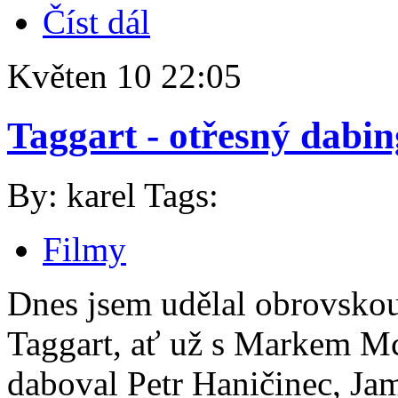
Číst dál
Květen
10
22:05
Taggart - otřesný dabin
By: karel
Tags:
Filmy
Dnes jsem udělal obrovskou
Taggart, ať už s Markem M
daboval Petr Haničinec, J