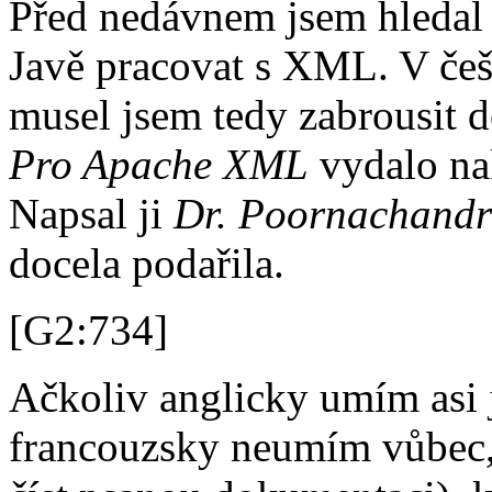
Před nedávnem jsem hledal 
Javě pracovat s XML. V češt
musel jsem tedy zabrousit d
Pro Apache XML
vydalo na
Napsal ji
Dr. Poornachandr
docela podařila.
[G2:734]
Ačkoliv anglicky umím asi 
francouzsky neumím vůbec,