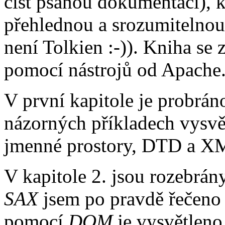
číst psanou dokumentaci), 
přehlednou a srozumitelnou 
není Tolkien :-)). Kniha s
pomocí nástrojů od Apache
V první kapitole je probrán
názorných příkladech vysvě
jmenné prostory, DTD a X
V kapitole 2. jsou rozebrá
SAX
jsem po pravdě řečeno 
pomocí
DOM
je vysvětleno