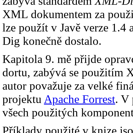
zabývá standardem
XML-Di
XML dokumentem za použi
lze použít v Javě verze 1.4
Dig konečně dostalo.
Kapitola 9. mě přijde oprav
dortu, zabývá se použitím
autor považuje za velké finá
projektu
Apache Forrest
. V
všech použitých komponent
Příklady použité v knize js