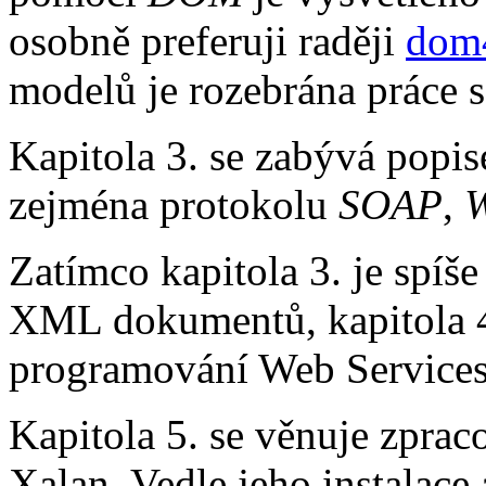
osobně preferuji raději
dom
modelů je rozebrána práce 
Kapitola 3. se zabývá popi
zejména protokolu
SOAP
,
Zatímco kapitola 3. je spíše
XML dokumentů, kapitola 4
programování Web Services
Kapitola 5. se věnuje zpra
Xalan. Vedle jeho instalace 