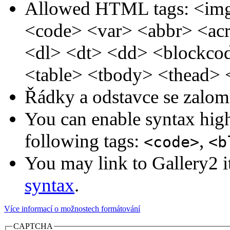
Allowed HTML tags: <img
<code> <var> <abbr> <ac
<dl> <dt> <dd> <blockc
<table> <tbody> <thead> 
Řádky a odstavce se zalom
You can enable syntax high
following tags:
,
<code>
<b
You may link to Gallery2 i
syntax
.
Více informací o možnostech formátování
CAPTCHA