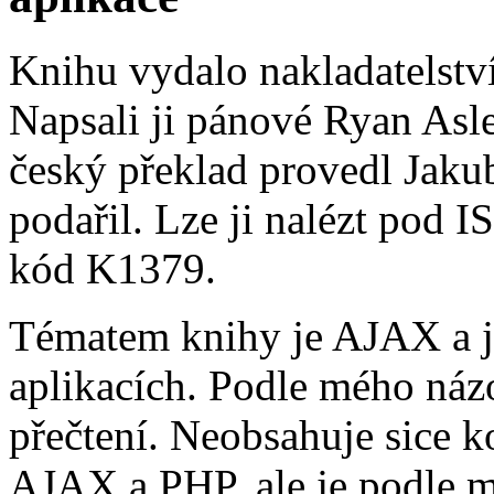
Knihu vydalo nakladatelstv
Napsali ji pánové Ryan Asle
český překlad provedl Jak
podařil. Lze ji nalézt pod 
kód K1379.
Tématem knihy je AJAX a j
aplikacích. Podle mého náz
přečtení. Neobsahuje sice 
AJAX a PHP, ale je podle m