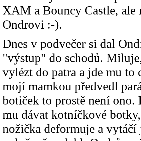
XAM a Bouncy Castle, ale r
Ondrovi :-).
Dnes v podvečer si dal Ond
"výstup" do schodů. Miluje
vylézt do patra a jde mu to
mojí mamkou předvedl parád
botiček to prostě není ono
mu dávat kotníčkové botky,
nožička deformuje a vytáčí