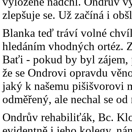
vyloženě nadchl. Ondrův vý
zlepšuje se. Už začíná i obš
Blanka teď tráví volné chv
hledáním vhodných ortéz. Z
Baťi - pokud by byl zájem,
že se Ondrovi opravdu věno
jaký k našemu pišišvorovi m
odměřený, ale nechal se od 
Ondrův rehabiliťák, Bc. Kl
evidentně i jeho kolegy, n