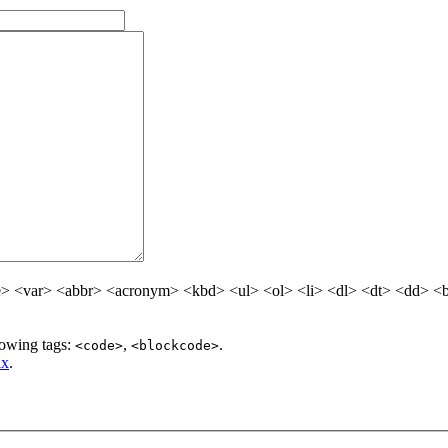
> <var> <abbr> <acronym> <kbd> <ul> <ol> <li> <dl> <dt> <dd> <
lowing tags:
,
.
<code>
<blockcode>
ax
.