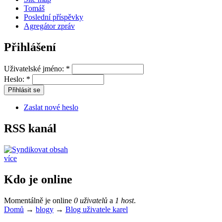
Tomáš
Poslední příspěvky
Agregátor zpráv
Přihlášení
Uživatelské jméno:
*
Heslo:
*
Zaslat nové heslo
RSS kanál
více
Kdo je online
Momentálně je online
0 uživatelů
a
1 host
.
Domů
→
blogy
→
Blog uživatele karel