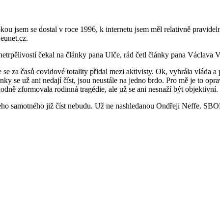
u jsem se dostal v roce 1996, k internetu jsem měl relativně pravidel
eunet.cz.
netrpělivostí čekal na články pana Ulče, rád četl články pana Václava V
 se za časů covidové totality přidal mezi aktivisty. Ok, vyhrála vláda 
se už ani nedají číst, jsou neustále na jedno brdo. Pro mě je to opra
ně zformovala rodinná tragédie, ale už se ani nesnaží být objektivní.
e jeho samotného již číst nebudu. Už ne nashledanou Ondřeji Neffe. S