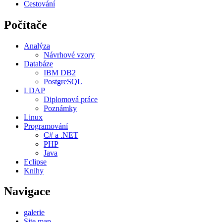
Cestování
Počítače
Analýza
Návrhové vzory
Databáze
IBM DB2
PostgreSQL
LDAP
Diplomová práce
Poznámky
Linux
Programování
C# a .NET
PHP
Java
Eclipse
Knihy
Navigace
galerie
Site map