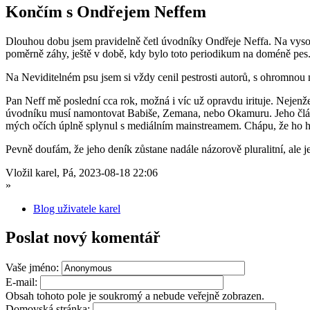
Končím s Ondřejem Neffem
Dlouhou dobu jsem pravidelně četl úvodníky Ondřeje Neffa. Na vysoko
poměrně záhy, ještě v době, kdy bylo toto periodikum na doméně pes.
Na Neviditelném psu jsem si vždy cenil pestrosti autorů, s ohromnou 
Pan Neff mě poslední cca rok, možná i víc už opravdu irituje. Nejenže
úvodníku musí namontovat Babiše, Zemana, nebo Okamuru. Jeho články 
mých očích úplně splynul s mediálním mainstreamem. Chápu, že ho hod
Pevně doufám, že jeho deník zůstane nadále názorově pluralitní, al
Vložil karel, Pá, 2023-08-18 22:06
»
Blog uživatele karel
Poslat nový komentář
Vaše jméno:
E-mail:
Obsah tohoto pole je soukromý a nebude veřejně zobrazen.
Domovská stránka: