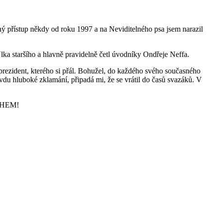
ný přístup někdy od roku 1997 a na Neviditelného psa jsem narazil
lka staršího a hlavně pravidelně četl úvodníky Ondřeje Neffa.
a prezident, kterého si přál. Bohužel, do každého svého současného
vdu hluboké zklamání, připadá mi, že se vrátil do časů svazáků. V
BOHEM!