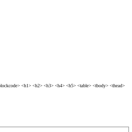
blockcode> <h1> <h2> <h3> <h4> <h5> <table> <tbody> <thead>