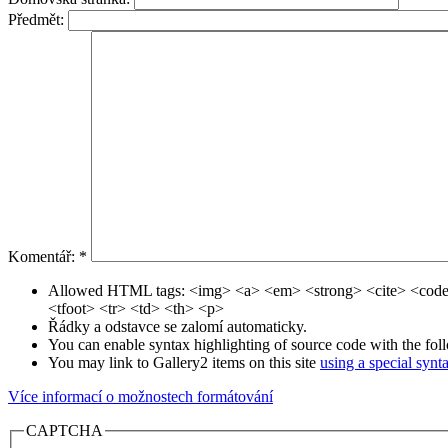
Předmět:
Komentář:
*
Allowed HTML tags: <img> <a> <em> <strong> <cite> <code
<tfoot> <tr> <td> <th> <p>
Řádky a odstavce se zalomí automaticky.
You can enable syntax highlighting of source code with the fol
You may link to Gallery2 items on this site
using a special synt
Více informací o možnostech formátování
CAPTCHA