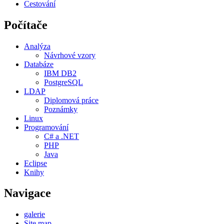
Cestování
Počítače
Analýza
Návrhové vzory
Databáze
IBM DB2
PostgreSQL
LDAP
Diplomová práce
Poznámky
Linux
Programování
C# a .NET
PHP
Java
Eclipse
Knihy
Navigace
galerie
Site map