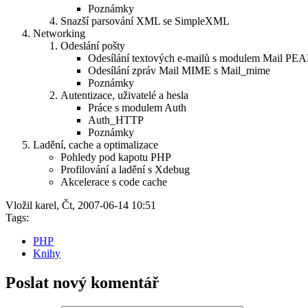
Poznámky
Snazší parsování XML se SimpleXML
Networking
Odeslání pošty
Odesílání textových e-mailů s modulem Mail PE
Odesílání zpráv Mail MIME s Mail_mime
Poznámky
Autentizace, uživatelé a hesla
Práce s modulem Auth
Auth_HTTP
Poznámky
Ladění, cache a optimalizace
Pohledy pod kapotu PHP
Profilování a ladění s Xdebug
Akcelerace s code cache
Vložil karel, Čt, 2007-06-14 10:51
Tags:
PHP
Knihy
Poslat nový komentář