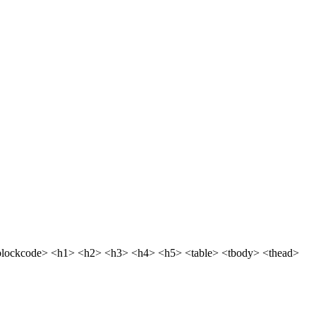
blockcode> <h1> <h2> <h3> <h4> <h5> <table> <tbody> <thead>