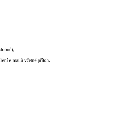
odobné),
ní e-mailů včetně příloh.