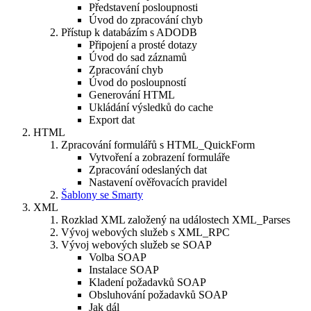
Představení posloupnosti
Úvod do zpracování chyb
Přístup k databázím s ADODB
Připojení a prosté dotazy
Úvod do sad záznamů
Zpracování chyb
Úvod do posloupností
Generování HTML
Ukládání výsledků do cache
Export dat
HTML
Zpracování formulářů s HTML_QuickForm
Vytvoření a zobrazení formuláře
Zpracování odeslaných dat
Nastavení ověřovacích pravidel
Šablony se Smarty
XML
Rozklad XML založený na událostech XML_Parses
Vývoj webových služeb s XML_RPC
Vývoj webových služeb se SOAP
Volba SOAP
Instalace SOAP
Kladení požadavků SOAP
Obsluhování požadavků SOAP
Jak dál