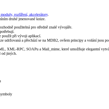
moduly, rozšíření, akcelerátory
.
zmíním druhé jmenované knize.
rozhodně použitelná pro středně znalé vývojáře.
potřebují.
použít při vývoji aplikací.
uze udržovaná a přechází se na MDB2, ovšem principy a volání jsou p
 XML, XML-RPC, SOAPu a Mail_mime, které umožňuje elegantní vytváře
 od jiných.
u
 symboly