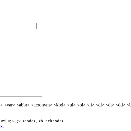
> <var> <abbr> <acronym> <kbd> <ul> <ol> <li> <dl> <dt> <dd> <
lowing tags:
,
.
<code>
<blockcode>
ax
.