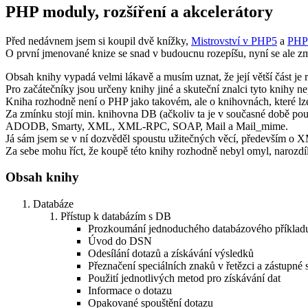
PHP moduly, rozšíření a akcelerátory
Před nedávnem jsem si koupil dvě knížky,
Mistrovství v PHP5
a
PHP 
O první jmenované knize se snad v budoucnu rozepíšu, nyní se ale 
Obsah knihy vypadá velmi lákavě a musím uznat, že její větší část je 
Pro začátečníky jsou určeny knihy jiné a skuteční znalci tyto knihy ne
Kniha rozhodně není o PHP jako takovém, ale o knihovnách, které lze 
Za zmínku stojí min. knihovna DB (ačkoliv ta je v současné době po
ADODB, Smarty, XML, XML-RPC, SOAP, Mail a Mail_mime.
Já sám jsem se v ní dozvěděl spoustu užitečných věcí, především o
Za sebe mohu říct, že koupě této knihy rozhodně nebyl omyl, narozdíl
Obsah knihy
Databáze
Přístup k databázím s DB
Prozkoumání jednoduchého databázového příklad
Úvod do DSN
Odesílání dotazů a získávání výsledků
Přeznačení speciálních znaků v řetězci a zástupné
Použití jednotlivých metod pro získávání dat
Informace o dotazu
Opakované spouštění dotazu