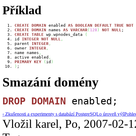
Příklad
CREATE
DOMAIN
 enabled 
AS
BOOLEAN
DEFAULT
TRUE
NOT
CREATE
DOMAIN
 names 
AS
VARCHAR
(
128
)
NOT
NULL
;
CREATE
TABLE
 wp
.
wpnodes_data 
(
id 
INTEGER
NOT
NULL
,
parent 
INTEGER
,
owner 
INTEGER
,
name names
,
active enabled
,
PRIMARY
KEY
(
id
)
)
;
Smazání domény
DROP
DOMAIN
enabled;
‹ Zkušenosti a experimenty s databází PostgreSQL
o úroveň výš
Pohle
Vložil karel, Po, 2007-02-