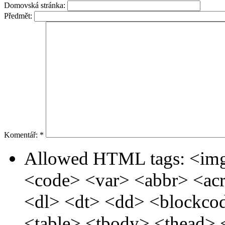
Domovská stránka:
Předmět:
Komentář:
*
Allowed HTML tags: <img
<code> <var> <abbr> <ac
<dl> <dt> <dd> <blockc
<table> <tbody> <thead> 